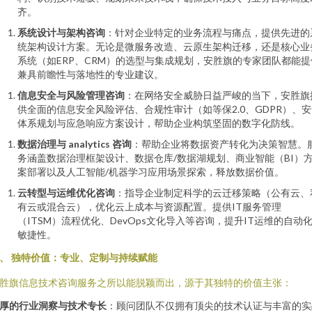
齐。
系统设计与架构咨询
：针对企业特定的业务流程与痛点，提供先进的
统架构设计方案。无论是微服务改造、云原生架构迁移，还是核心业
系统（如ERP、CRM）的选型与集成规划，安胜旗的专家团队都能提
兼具前瞻性与落地性的专业建议。
信息安全与风险管理咨询
：在网络安全威胁日益严峻的当下，安胜旗
供全面的信息安全风险评估、合规性审计（如等保2.0、GDPR）、
体系规划与应急响应方案设计，帮助企业构筑坚固的数字化防线。
数据治理与 analytics 咨询
：帮助企业将数据资产转化为决策智慧。
务涵盖数据治理框架设计、数据仓库/数据湖规划、商业智能（BI）
案部署以及人工智能/机器学习应用场景探索，释放数据价值。
云转型与运维优化咨询
：指导企业制定科学的云迁移策略（公有云、
有云或混合云），优化云上成本与资源配置。提供IT服务管理
（ITSM）流程优化、DevOps文化导入等咨询，提升IT运维的自动
敏捷性。
、 独特价值：专业、定制与持续赋能
胜旗信息技术咨询服务之所以能脱颖而出，源于其独特的价值主张：
厚的行业洞察与技术专长
：顾问团队不仅拥有顶尖的技术认证与丰富的实