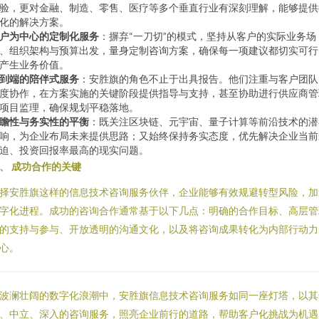
验，更对金融、制造、零售、医疗等多个垂直行业有深刻理解，能够提供
化的解决方案。
户为中心的定制化服务
：摒弃“一刀切”的模式，坚持从客户的实际业务场
、组织架构与预算出发，量身定制咨询方案，确保每一项建议都切实可行
产生业务价值。
到端的陪伴式服务
：安胜旗的角色不止于出具报告。他们注重与客户团队
度协作，在方案实施的关键阶段提供指导与支持，甚至协助进行供应商管
项目监理，确保规划平稳落地。
瞻性与务实性的平衡
：既关注区块链、元宇宙、量子计算等前沿技术的潜
响，为企业布局未来提供思路；又始终保持务实态度，优先解决企业当前
迫、投资回报率最高的现实问题。
、 成功合作的关键
择安胜旗这样的信息技术咨询服务伙伴，企业能够有效规避转型风险，加
字化进程。成功的咨询合作通常基于以下几点：明确的合作目标、高层管
的支持与参与、开放透明的沟通文化，以及将咨询成果转化为内部行动力
心。
波澜壮阔的数字化浪潮中，安胜旗信息技术咨询服务如同一座灯塔，以其
、中立、深入的咨询服务，照亮企业前行的道路，帮助客户化挑战为机遇