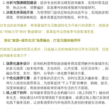
分析与预测模型建设
：提供专业的算法模型咨询服务，实现对客流趋
势、热点分布、消费偏好、应急事件的精准预测与智能研判。
决策支持系统开发
：为管理部门提供定制化的信息平台，实现旅游资
调度、营销策略制定、服务质量监控的智能化、科学化。
过专业的咨询服务，将海量城市生活数据转化为可执行的洞察力，使旅游
从“经验主导”转向“数据驱动”，显著提升运营效率与游客满意度。
二、
深化“旅游+城市生活”场景融合，打造无缝体验闭环
代旅游已超越传统景点观光，日益融入目的地城市的日常生活肌理。信息
咨询服务应着力于：
场景化服务设计
：咨询机构需帮助旅游服务商深度理解并衔接城市生
的多元场景（如本地市集、文化街区、公共交通、社区活动等），设
融合导览、支付、预约、分享的一体化数字解决方案。
个性化推荐引擎
：基于游客的历史行为、实时位置及兴趣标签，通过
询引入或优化推荐算法，为游客提供“千人千面”的餐饮、购物、娱乐
深度体验建议，将旅游体验延伸至城市生活的方方面面。
线上线下协同
：咨询服务需指导企业构建O2O（线上到线下）融合
务生态，例如通过AR导览增强线下游览趣味，或通过线上预订反馈
化线下服务流程，让游客感受到与本地居民无差别的便捷生活体验。