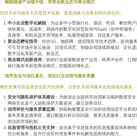
三、
赋能旅游产业链升级，培育创新业态与商业模式
息技术咨询服务不仅是技术实施，更是战略与业务创新的催化剂。
中小企业数字化赋能
：为众多中小型旅行社、酒店、民宿、餐饮商户
供轻量化、低成本、易操作的数字化转型咨询与SaaS（软件即服务）
具推荐，帮助其提升管理效率、拓展营销渠道、优化客户服务。
新业态孵化指导
：结合5G、物联网、虚拟现实等技术趋势，咨询服
可引导市场开发云旅游、沉浸式演艺、智能自驾游线路规划、文化遗
数字活化等新产品、新业态。
商业模式创新咨询
：协助行业探索数据资产运营、跨界IP合作、订阅
旅行服务等新型商业模式，挖掘新的增长点。
四、
筑牢安全与信任基石，优化行业治理与服务质量
康的发展环境是旅游业提升的保障。信息技术咨询服务在此领域应聚焦：
安全与隐私保护体系建设
：为旅游企业提供符合国家法规的数据安全
网络安全及个人隐私保护方案咨询，建立游客信任。
信用评价与服务质量监测
：协助构建覆盖全行业的信用信息平台和实
服务质量监测系统，通过数据分析识别问题、褒奖优质服务，形成优
劣汰的市场机制。
应急管理与危机公关支持
：提供基于信息技术的应急预案咨询和舆情
控分析服务，提升行业应对突发事件和化解负面舆情的能力。