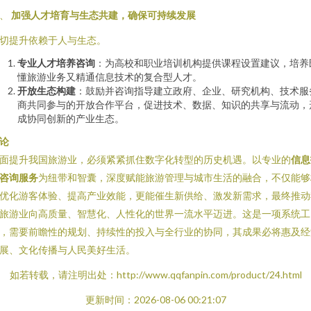
五、
加强人才培育与生态共建，确保可持续发展
切提升依赖于人与生态。
专业人才培养咨询
：为高校和职业培训机构提供课程设置建议，培养
懂旅游业务又精通信息技术的复合型人才。
开放生态构建
：鼓励并咨询指导建立政府、企业、研究机构、技术服
商共同参与的开放合作平台，促进技术、数据、知识的共享与流动，
成协同创新的产业生态。
论
面提升我国旅游业，必须紧紧抓住数字化转型的历史机遇。以专业的
信息
咨询服务
为纽带和智囊，深度赋能旅游管理与城市生活的融合，不仅能够
优化游客体验、提高产业效能，更能催生新供给、激发新需求，最终推动
旅游业向高质量、智慧化、人性化的世界一流水平迈进。这是一项系统工
，需要前瞻性的规划、持续性的投入与全行业的协同，其成果必将惠及经
展、文化传播与人民美好生活。
如若转载，请注明出处：http://www.qqfanpin.com/product/24.html
更新时间：2026-08-06 00:21:07