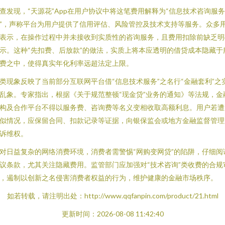
查发现，“天源花”App在用户协议中将这笔费用解释为“信息技术咨询服务
”，声称平台为用户提供了信用评估、风险管控及技术支持等服务。众多
表示，在操作过程中并未接收到实质性的咨询服务，且费用扣除前缺乏明
示。这种“先扣费、后放款”的做法，实质上将本应透明的借贷成本隐藏于
费之中，使得真实年化利率远超法定上限。
类现象反映了当前部分互联网平台借“信息技术服务”之名行“金融套利”之
乱象。专家指出，根据《关于规范整顿“现金贷”业务的通知》等法规，金
构及合作平台不得以服务费、咨询费等名义变相收取高额利息。用户若遭
似情况，应保留合同、扣款记录等证据，向银保监会或地方金融监督管理
诉维权。
对日益复杂的网络消费环境，消费者需警惕“网购变网贷”的陷阱，仔细阅
议条款，尤其关注隐藏费用。监管部门应加强对“技术咨询”类收费的合规
，遏制以创新之名侵害消费者权益的行为，维护健康的金融市场秩序。
如若转载，请注明出处：http://www.qqfanpin.com/product/21.html
更新时间：2026-08-08 11:42:40